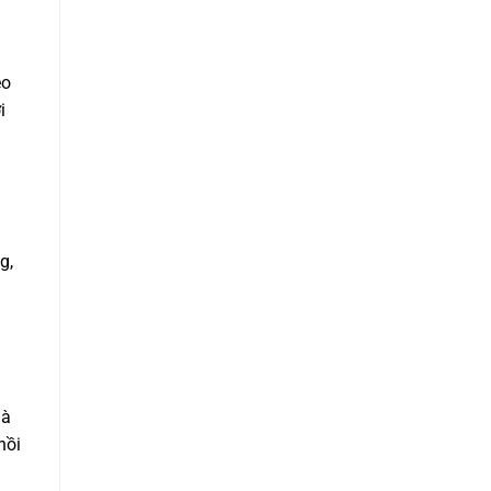
èo
i
n
g,
là
hồi