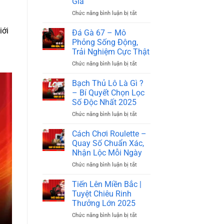
Gia
Bắt
Quy
Chức năng bình luận bị tắt
ở
Tắc,
Kèo
iới
Tránh
Giao
Đá Gà 67 – Mô
Thua
Bóng
Phỏng Sống Động,
Lỗ
–
Trải Nghiệm Cực Thật
Cơ
Dự
Chức năng bình luận bị tắt
Bản
ở
Đoán
Đá
Nhanh
Gà
Ăn
Bạch Thủ Lô Là Gì ?
67
Kèo
– Bí Quyết Chọn Lọc
–
Ngay
Số Độc Nhất 2025
Mô
Từ
Chức năng bình luận bị tắt
ở
Phỏng
Đầu
Bạch
Sống
Tham
Thủ
Động,
Cách Chơi Roulette –
Gia
Lô
Trải
Quay Số Chuẩn Xác,
Là
Nghiệm
Nhận Lộc Mỗi Ngày
Gì
Cực
Chức năng bình luận bị tắt
ở
?
Thật
Cách
–
Chơi
Bí
Tiến Lên Miền Bắc |
Roulette
Quyết
Tuyệt Chiêu Rinh
–
Chọn
Thưởng Lớn 2025
Quay
Lọc
Chức năng bình luận bị tắt
ở
Số
Số
Tiến