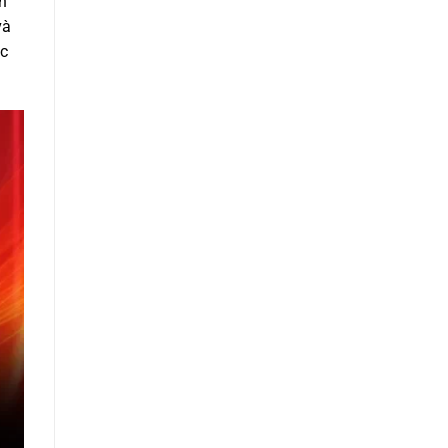
n
và
úc