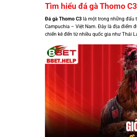
Tìm hiểu đá gà Thomo C3
Đá gà Thomo C3
là một trong những đấu 
Campuchia – Việt Nam. Đây là địa điểm đ
chiến kê đến từ nhiều quốc gia như Thái L