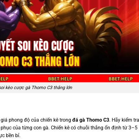
soi kèo cược gà Thomo C3 thắng lớn
h giá phong độ của chiến kê trong
đá gà Thomo C3
. Hãy kiểm tr
ồi phục của từng con gà. Chiến kê có chuỗi thắng ổn định từ 3–5
ực bền bỉ.