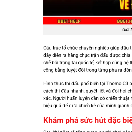
Giới 
Cấu trúc tổ chức chuyên nghiệp giúp đấu t
đây diễn ra hàng chục trận đấu được chia 
chẽ bởi trọng tài quốc tế, kết hợp cùng 
công bằng tuyệt đối trong từng pha ra đòn
Hình thức thi đấu phổ biến tại Thomo C3
cách thi đấu nhanh, quyết liệt và đòi hỏi 
xác. Người huấn luyện cần có chiến thuật 
hiệu quả để đưa chiến kê của mình giành 
Khám phá sức hút đặc bi