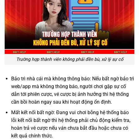
Trường hợp thành viên không phải đền bù, xử lý sự cố
Bảo trì nhà cái mà không thông báo: Nếu bất ngờ bảo trì
web/app mà không thông báo, người chơi gặp sự cố
dẫn tới phiên cược, vé cược bị ảnh hưởng thì hệ thống
cần bồi hoàn ngay sau khi hoạt động ổn định.
Mất kết nối bất ngờ: Đang vui chơi bỗng hệ thống báo
lỗi kết nối bất ngờ thì hệ thống phải chủ động kiểm tra,
hoàn trả vé cược nếu ván chưa bắt đầu hoặc chưa có
kết quả chính thức.