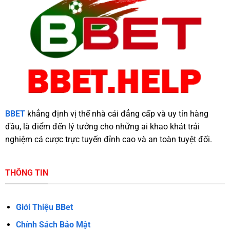
BBET
khẳng định vị thế nhà cái đẳng cấp và uy tín hàng
đầu, là điểm đến lý tưởng cho những ai khao khát trải
nghiệm cá cược trực tuyến đỉnh cao và an toàn tuyệt đối.
THÔNG TIN
Giới Thiệu BBet
Chính Sách Bảo Mật