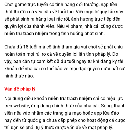
Chơi game trực tuyến có tính năng đổi thưởng, nạp tiền
thật thì đều có yêu cầu về tuổi tác. Việc ngó lơ quy tắc này
sẽ phát sinh ra hàng loạt rắc rối, ảnh hưởng trực tiếp đến
quyền lợi của thành viên. Nếu vi phạm, nhà cái cũng được
miễn trừ trách nhiệm
trong tình huống phát sinh.
Chưa đủ 18 tuổi mà cố tình tham gia vui chơi sẽ phải chịu
hoàn toàn mọi rủi ro cả về quyền lợi lẫn tính pháp lý. Do
vậy, bạn cần tự cam kết đã đủ tuổi ngay từ khi đăng ký tài
khoản để nhà cái có thể bảo vệ mọi đặc quyền dưới bất cứ
hình thức nào.
Vấn đề pháp lý
Nội dung điều khoản
miễn trừ trách nhiệm
chỉ có hiệu lực
trên website, ứng dụng chính thức của nhà cái. Song, thành
viên nếu vào nhầm các trang giả mạo hoặc app lừa đảo
hay đến từ quốc gia chưa cấp phép cho hoạt động cá cược
thì bạn sẽ phải tự ý thức được vấn đề về mặt pháp lý.