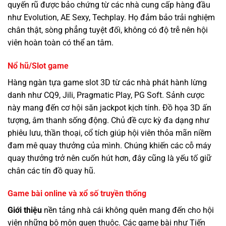
quyến rũ được bảo chứng từ các nhà cung cấp hàng đầu
như Evolution, AE Sexy, Techplay. Họ đảm bảo trải nghiệm
chân thật, sòng phẳng tuyệt đối, không có độ trễ nên hội
viên hoàn toàn có thể an tâm.
Nổ hũ/Slot game
Hàng ngàn tựa game slot 3D từ các nhà phát hành lừng
danh như CQ9, Jili, Pragmatic Play, PG Soft. Sảnh cược
này mang đến cơ hội săn jackpot kịch tính. Đồ họa 3D ấn
tượng, âm thanh sống động. Chủ đề cực kỳ đa dạng như
phiêu lưu, thần thoại, cổ tích giúp hội viên thỏa mãn niềm
đam mê quay thưởng của mình. Chúng khiến các cỗ máy
quay thưởng trở nên cuốn hút hơn, đây cũng là yếu tố giữ
chân các tín đồ quay hũ.
Game bài online và xổ số truyền thống
Giới thiệu
nền tảng nhà cái không quên mang đến cho hội
viên những bộ môn quen thuộc. Các game bài như Tiến