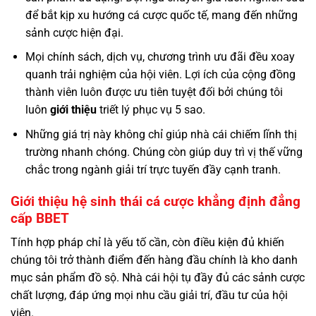
để bắt kịp xu hướng cá cược quốc tế, mang đến những
sảnh cược hiện đại.
Mọi chính sách, dịch vụ, chương trình ưu đãi đều xoay
quanh trải nghiệm của hội viên. Lợi ích của cộng đồng
thành viên luôn được ưu tiên tuyệt đối bởi chúng tôi
luôn
giới thiệu
triết lý phục vụ 5 sao.
Những giá trị này không chỉ giúp nhà cái chiếm lĩnh thị
trường nhanh chóng. Chúng còn giúp duy trì vị thế vững
chắc trong ngành giải trí trực tuyến đầy cạnh tranh.
Giới thiệu hệ sinh thái cá cược khẳng định đẳng
cấp BBET
Tính hợp pháp chỉ là yếu tố cần, còn điều kiện đủ khiến
chúng tôi trở thành điểm đến hàng đầu chính là kho danh
mục sản phẩm đồ sộ. Nhà cái hội tụ đầy đủ các sảnh cược
chất lượng, đáp ứng mọi nhu cầu giải trí, đầu tư của hội
viên.