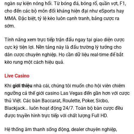
ngàn sự kiện nóng hổi. Từ bóng đá, bóng rổ, quần vợt, F1,
cho đến các bộ môn đối kháng hiện đại như eSports hay
MMA. Đặc biệt, tỷ lệ kèo luôn cạnh tranh, bảng cược ra
sớm.
Tính năng xem trực tiếp trận đấu ngay tại giao diện cược
cực kỳ tiện lợi. Nền tảng này là đấu trường lý tưởng cho
dân cược chuyên nghiệp. Họ cần dữ liệu real-time để bắt
kèo rung một cách hiệu quả.
Live Casino
Khi
giới thiệu
nhà cái, chúng tôi muốn cho hội viên chiêm
ngưỡng cả thế giới casino Las Vegas đến gần hơn với cược
thủ Việt. Các bàn Baccarat, Roulette, Poker, Sicbo,
Blackjack… luôn hoạt động 24/7. Toàn bộ bàn cược đều
được truyền hình trực tiếp với chất lượng Full HD.
Hệ thống âm thanh sống động, dealer chuyên nghiệp,