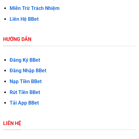
Miễn Trừ Trách Nhiệm
Liên Hệ BBet
HƯỚNG DẪN
Đăng Ký BBet
Đăng Nhập BBet
Nạp Tiền BBet
Rút Tiền BBet
Tải App BBet
LIÊN HỆ