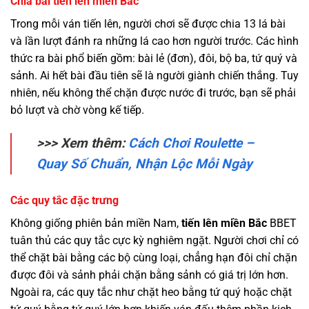
Chia bài tiến lên miền Bắc
Trong mỗi ván tiến lên, người chơi sẽ được chia 13 lá bài
và lần lượt đánh ra những lá cao hơn người trước. Các hình
thức ra bài phổ biến gồm: bài lẻ (đơn), đôi, bộ ba, tứ quý và
sảnh. Ai hết bài đầu tiên sẽ là người giành chiến thắng. Tuy
nhiên, nếu không thể chặn được nước đi trước, bạn sẽ phải
bỏ lượt và chờ vòng kế tiếp.
>>> Xem thêm:
Cách Chơi Roulette –
Quay Số Chuẩn, Nhận Lộc Mỗi Ngày
Các quy tắc đặc trưng
Không giống phiên bản miền Nam,
tiến lên miền Bắc
BBET
tuân thủ các quy tắc cực kỳ nghiêm ngặt. Người chơi chỉ có
thể chặt bài bằng các bộ cùng loại, chẳng hạn đôi chỉ chặn
được đôi và sảnh phải chặn bằng sảnh có giá trị lớn hơn.
Ngoài ra, các quy tắc như chặt heo bằng tứ quý hoặc chặt