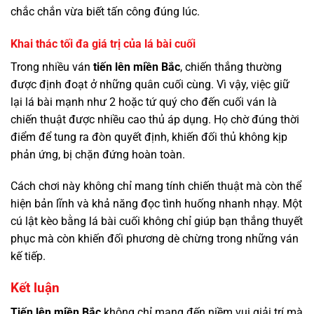
chắc chắn vừa biết tấn công đúng lúc.
Khai thác tối đa giá trị của lá bài cuối
Trong nhiều ván
tiến lên miền Bắc
, chiến thắng thường
được định đoạt ở những quân cuối cùng. Vì vậy, việc giữ
lại lá bài mạnh như 2 hoặc tứ quý cho đến cuối ván là
chiến thuật được nhiều cao thủ áp dụng. Họ chờ đúng thời
điểm để tung ra đòn quyết định, khiến đối thủ không kịp
phản ứng, bị chặn đứng hoàn toàn.
Cách chơi này không chỉ mang tính chiến thuật mà còn thể
hiện bản lĩnh và khả năng đọc tình huống nhanh nhạy. Một
cú lật kèo bằng lá bài cuối không chỉ giúp bạn thắng thuyết
phục mà còn khiến đối phương dè chừng trong những ván
kế tiếp.
Kết luận
Tiến lên miền Bắc
không chỉ mang đến niềm vui giải trí mà