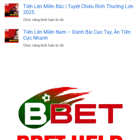
?
Cực
Chơi
Tiến Lên Miền Bắc | Tuyệt Chiêu Rinh Thưởng Lớn
–
Thật
Roulette
Bí
2025
–
Quyết
Chức năng bình luận bị tắt
ở
Quay
Chọn
Tiến
Số
Lọc
Lên
Tiến Lên Miền Nam – Đánh Bài Cao Tay, Ăn Tiền
Chuẩn
Số
Miền
Xác,
Cực Nhanh
Độc
Bắc
Nhận
Nhất
Chức năng bình luận bị tắt
ở
|
Lộc
2025
Tiến
Tuyệt
Mỗi
Lên
Chiêu
Ngày
Miền
Rinh
Nam
Thưởng
–
Lớn
Đánh
2025
Bài
Cao
Tay,
Ăn
Tiền
Cực
Nhanh