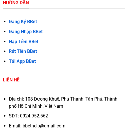
HƯỚNG DẪN
Đăng Ký BBet
Đăng Nhập BBet
Nạp Tiền BBet
Rút Tiền BBet
Tải App BBet
LIÊN HỆ
Địa chỉ: 108 Dương Khuê, Phú Thạnh, Tân Phú, Thành
phố Hồ Chí Minh, Việt Nam
SĐT: 0924.952.562
Email:
bbethelp@gmail.com