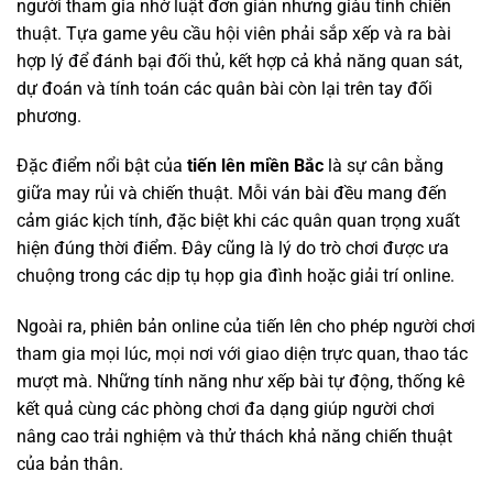
người tham gia nhờ luật đơn giản nhưng giàu tính chiến
thuật. Tựa game yêu cầu hội viên phải sắp xếp và ra bài
hợp lý để đánh bại đối thủ, kết hợp cả khả năng quan sát,
dự đoán và tính toán các quân bài còn lại trên tay đối
phương.
Đặc điểm nổi bật của
tiến lên miền Bắc
là sự cân bằng
giữa may rủi và chiến thuật. Mỗi ván bài đều mang đến
cảm giác kịch tính, đặc biệt khi các quân quan trọng xuất
hiện đúng thời điểm. Đây cũng là lý do trò chơi được ưa
chuộng trong các dịp tụ họp gia đình hoặc giải trí online.
Ngoài ra, phiên bản online của tiến lên cho phép người chơi
tham gia mọi lúc, mọi nơi với giao diện trực quan, thao tác
mượt mà. Những tính năng như xếp bài tự động, thống kê
kết quả cùng các phòng chơi đa dạng giúp người chơi
nâng cao trải nghiệm và thử thách khả năng chiến thuật
của bản thân.